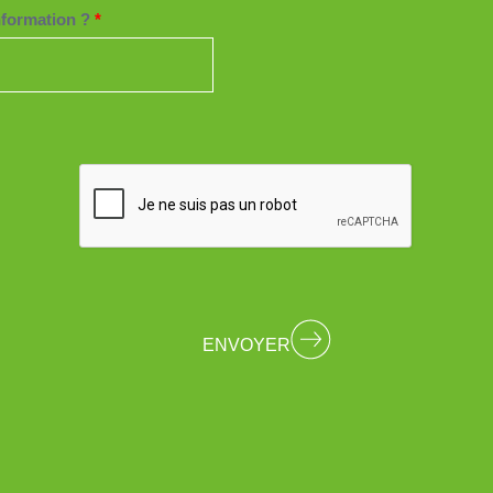
information ?
*