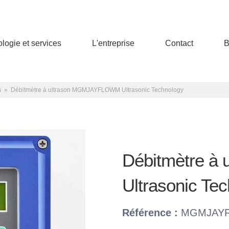
rologie et services
l'entreprise
contact
s
»
Débitmètre à ultrason MGMJAYFLOWM Ultrasonic Technology
Débitmètre 
Ultrasonic Te
Référence :
MGMJAY