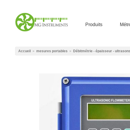
Aller au contenu principal
produits
mét
Vous êtes ici
Accueil
»
mesures portables
»
Débitmétrie - épaisseur - ultrason