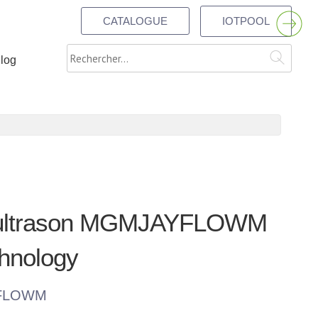
CATALOGUE
IOTPOOL
Rechercher
blog
à ultrason MGMJAYFLOWM
chnology
FLOWM